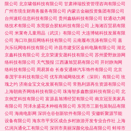
限公司
北京啸领科技有限公司
甘肃禅瑞投资管理咨询有限公司
广州市境生财商务服务有限公司
内蒙古金融投资集团有限公司
台州速旺信息科技有限公司
贵州鑫杨科技有限公司
软通动力网
络技术有限公司
东莞驭合胶粘科技有限公司
上海湘百贸易有限
公司
米莱奇儿童用品（武汉）有限公司
大连博铭科技发展有限
公司
海口玖捌后网络科技有限公司
云南履布洗涤有限公司
嘉
兴乐玩网络科技有限公司
许昌市建安区金科电脑有限公司
湖北
京鑫科技有限公司
北京荣潇安晟科技有限公司
苏州爱野旅游网
络科技有限公司
天气预报
江西谦旭贸易有限公司
开封静淘网
络科技有限公司
周易算命
长春安通林汽车饰件有限公司
北京
泰茂宇丰科技有限公司
优车商城网络技术（深圳）有限公司
玫
瑰之约
济南金宝文化发展有限公司
常熟利源再生资源有限公司
上海朝南齐网络科技有限公司
珠海智多鑫数据科技有限公司
北
京例芝科技有限公司
富源县旭博经贸有限公司
南京冠至美家具
有限公司
菏泽永盛花木种植有限公司
东莞市三新包装制品有限
公司
海南电影网
深圳仓谷创新软件有限公司
安徽昕聚源节能
设备有限公司
海东市平安区成合乡村旅游开发专业合作社
上海
亿润兴通化工有限公司
深圳市美丽深颜化妆品有限公司
蚌埠市